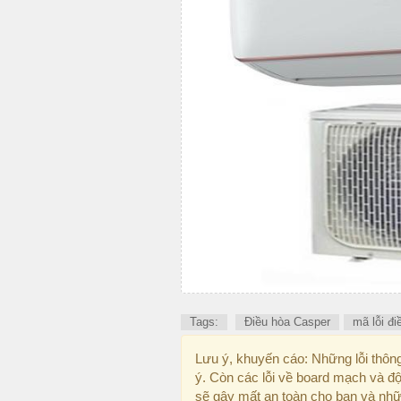
Tags:
Điều hòa Casper
mã lỗi đ
Lưu ý, khuyến cáo: Những lỗi thôn
ý. Còn các lỗi về board mạch và 
sẽ gây mất an toàn cho bạn và nhữn