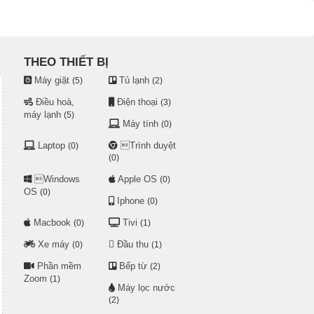
THEO THIẾT BỊ
Máy giặt
Tủ lạnh
(5)
(2)
Điều hoà,
Điện thoại
(3)
máy lạnh
(5)
Máy tính
(0)
Laptop
Trình duyệt
(0)
(0)
Windows
Apple OS
(0)
OS
(0)
Iphone
(0)
Macbook
Tivi
(0)
(1)
Xe máy
Đầu thu
(0)
(1)
Phần mềm
Bếp từ
(2)
Zoom
(1)
Máy lọc nước
(2)