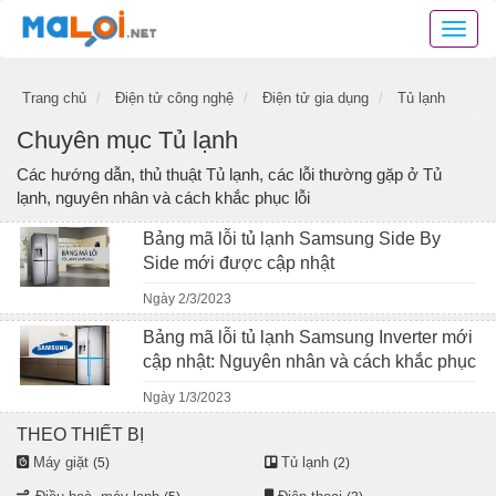
Danh
bạ
mã
Trang chủ
Điện tử công nghệ
Điện tử gia dụng
Tủ lạnh
lỗi
các
Chuyên mục Tủ lạnh
thiết
bị
Các hướng dẫn, thủ thuật Tủ lạnh, các lỗi thường gặp ở Tủ
điện
lạnh, nguyên nhân và cách khắc phục lỗi
tử,
Bảng mã lỗi tủ lạnh Samsung Side By
mã
Side mới được cập nhật
lỗi
các
Ngày 2/3/2023
phần
mềm
Bảng mã lỗi tủ lạnh Samsung Inverter mới
ứng
cập nhật: Nguyên nhân và cách khắc phục
dụng
Ngày 1/3/2023
THEO THIẾT BỊ
Máy giặt
Tủ lạnh
(5)
(2)