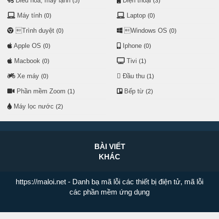
Điều hoà, máy lạnh
Điện thoại
(5)
(3)
Máy tính
Laptop
(0)
(0)
Trình duyệt
Windows OS
(0)
(0)
Apple OS
Iphone
(0)
(0)
Macbook
Tivi
(0)
(1)
Xe máy
Đầu thu
(0)
(1)
Phần mềm Zoom
Bếp từ
(1)
(2)
Máy lọc nước
(2)
BÀI VIẾT
KHÁC
https://maloi.net
- Danh bạ mã lỗi các thiết bị điện tử, mã lỗi
các phần mềm ứng dụng