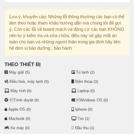
Lưu ý, khuyến cáo: Những lỗi thông thường các bạn có thể
làm theo hoặc tham khảo hướng dẫn mà chúng tôi đã gợi
ý. Còn các lỗi về board mạch và động cơ các bạn KHÔNG
nên tự ý kiểm tra và sữa chữa, điều này sẽ gây mất an
toàn cho bạn và những người thân trong gia đình hãy liên
hệ đơn vị bảo dưỡng , bảo hành
THEO THIẾT BỊ
Máy giặt
Tủ lạnh
(5)
(2)
Điều hoà, máy lạnh
Điện thoại
(5)
(3)
Máy tính
Laptop
(0)
(0)
Trình duyệt
Windows OS
(0)
(0)
Apple OS
Iphone
(0)
(0)
Macbook
Tivi
(0)
(1)
Xe máy
Đầu thu
(0)
(1)