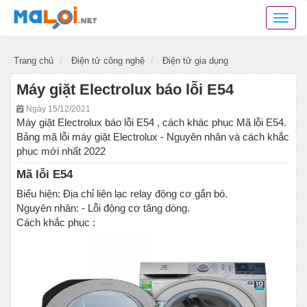
Danh
bạ
mã
Trang chủ
Điện tử công nghệ
Điện tử gia dụng
lỗi
các
Máy giặt Electrolux báo lỗi E54
thiết
bị
Ngày 15/12/2021
điện
Máy giặt Electrolux báo lỗi E54 , cách khác phục Mã lỗi E54.
tử,
Bảng mã lỗi máy giặt Electrolux - Nguyên nhân và cách khắc
mã
phục mới nhất 2022
lỗi
Mã lỗi E54
các
phần
Biểu hiện: Địa chỉ liên lạc relay động cơ gắn bó.
mềm
Nguyên nhân: - Lỗi động cơ tăng dòng.
ứng
Cách khắc phục :
dụng