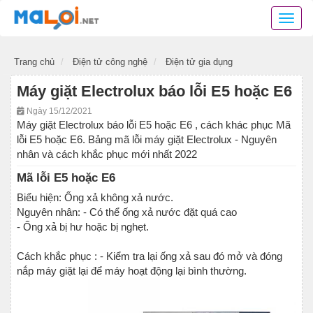
Danh
bạ
mã
Trang chủ
Điện tử công nghệ
Điện tử gia dụng
lỗi
các
Máy giặt Electrolux báo lỗi E5 hoặc E6
thiết
bị
Ngày 15/12/2021
điện
Máy giặt Electrolux báo lỗi E5 hoặc E6 , cách khác phục Mã
tử,
lỗi E5 hoặc E6. Bảng mã lỗi máy giặt Electrolux - Nguyên
mã
nhân và cách khắc phục mới nhất 2022
lỗi
Mã lỗi E5 hoặc E6
các
phần
Biểu hiện: Ống xả không xả nước.
mềm
Nguyên nhân: - Có thể ống xả nước đặt quá cao
ứng
- Ống xả bị hư hoặc bị nghẹt.
dụng
Cách khắc phục : - Kiểm tra lại ống xả sau đó mở và đóng
nắp máy giặt lại để máy hoạt động lại bình thường.