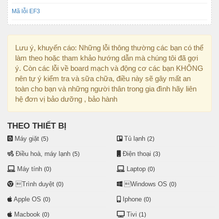
Mã lỗi EF3
Lưu ý, khuyến cáo: Những lỗi thông thường các bạn có thể
làm theo hoặc tham khảo hướng dẫn mà chúng tôi đã gợi
ý. Còn các lỗi về board mạch và động cơ các bạn KHÔNG
nên tự ý kiểm tra và sữa chữa, điều này sẽ gây mất an
toàn cho bạn và những người thân trong gia đình hãy liên
hệ đơn vị bảo dưỡng , bảo hành
THEO THIẾT BỊ
Máy giặt
Tủ lạnh
(5)
(2)
Điều hoà, máy lạnh
Điện thoại
(5)
(3)
Máy tính
Laptop
(0)
(0)
Trình duyệt
Windows OS
(0)
(0)
Apple OS
Iphone
(0)
(0)
Macbook
Tivi
(0)
(1)