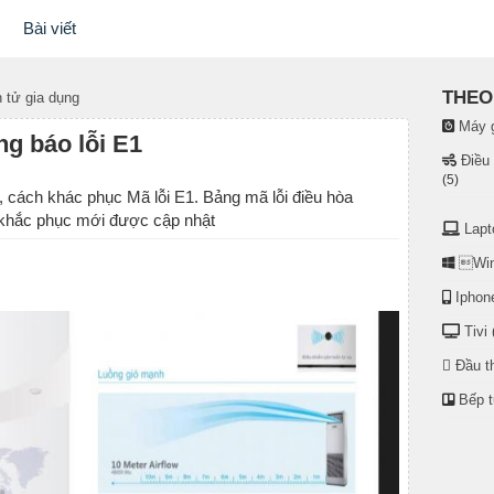
Bài viết
THEO 
 tử gia dụng
Máy g
g báo lỗi E1
Điều
(5)
, cách khác phục Mã lỗi E1. Bảng mã lỗi điều hòa
 khắc phục mới được cập nhật
Lapt
Win
Iphon
Tivi
Đầu t
Bếp 