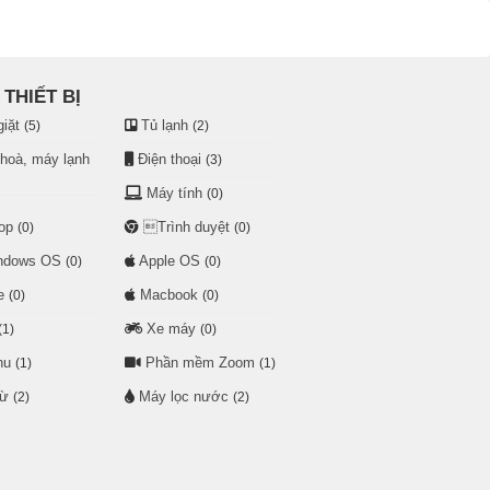
THIẾT BỊ
iặt
Tủ lạnh
(5)
(2)
 hoà, máy lạnh
Điện thoại
(3)
Máy tính
(0)
op
Trình duyệt
(0)
(0)
dows OS
Apple OS
(0)
(0)
e
Macbook
(0)
(0)
Xe máy
(1)
(0)
hu
Phần mềm Zoom
(1)
(1)
từ
Máy lọc nước
(2)
(2)