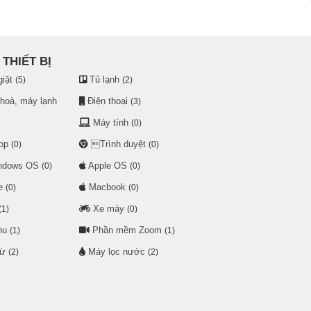
THIẾT BỊ
iặt
Tủ lạnh
(5)
(2)
 hoà, máy lạnh
Điện thoại
(3)
Máy tính
(0)
op
Trình duyệt
(0)
(0)
dows OS
Apple OS
(0)
(0)
e
Macbook
(0)
(0)
Xe máy
(1)
(0)
hu
Phần mềm Zoom
(1)
(1)
từ
Máy lọc nước
(2)
(2)