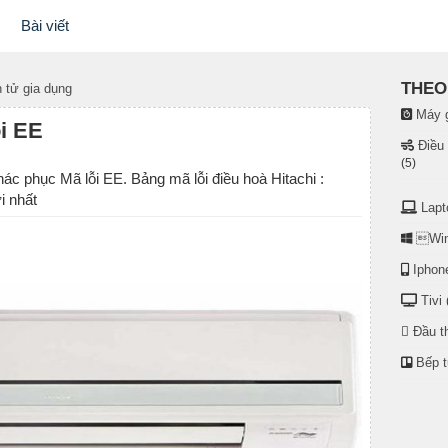
Bài viết
THEO 
 tử gia dụng
Máy g
ỗi EE
Điều
(5)
hác phục Mã lỗi EE. Bảng mã lỗi điều hoà Hitachi :
i nhất
Lapt
Win
Iphon
Tivi
Đầu t
Bếp 