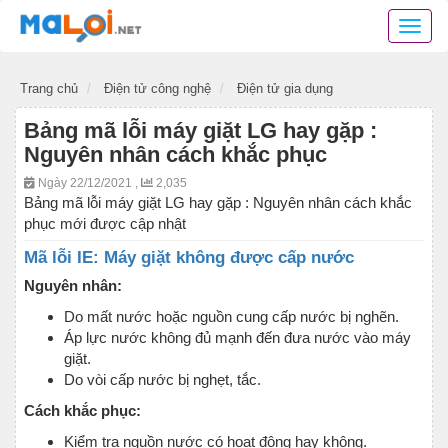
Danh
bạ
mã
Trang chủ
Điện tử công nghệ
Điện tử gia dụng
lỗi
các
Bảng mã lỗi máy giặt LG hay gặp :
thiết
Nguyên nhân cách khắc phục
bị
điện
Ngày 22/12/2021 ,
2,035
tử,
Bảng mã lỗi máy giặt LG hay gặp : Nguyên nhân cách khắc
mã
phục mới được cập nhật
lỗi
Mã lỗi IE: Máy giặt không được cấp nước
các
phần
Nguyên nhân:
mềm
Do mất nước hoặc nguồn cung cấp nước bị nghẽn.
ứng
Áp lực nước không đủ mạnh đến đưa nước vào máy
dụng
giặt.
Do vòi cấp nước bị nghẹt, tắc.
Cách khắc phục:
Kiểm tra nguồn nước có hoạt động hay không.