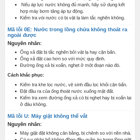
Nếu áp lực nước không đủ mạnh, hãy sử dụng kết
hợp máy bơm tăng áp tự động.
Kiểm tra vòi nước có bị vật lạ làm tắc nghẽn không.
Mã lỗi 0E: Nước trong lồng chứa không thoát ra
ngoài được
Nguyên nhân:
Ống xả đặt bị tắc nghẽn bởi vật lạ hay cặn bẩn.
Ống xả đặt cao hơn so với mức quy định.
Đường ống xả bị xoắn, nghẹt ở một đoạn nào đó.
Cách khắc phục:
Kiểm tra khe lọc nước, vệ sinh đầu lọc khỏi cặn bẩn.
Đặt đầu ra của ống thoát nước xuống mặt đất.
Kiểm tra xem đường ổng xả có bị nghẹt hay bị xoắn lại
ở đâu không.
Mã lỗi U: Máy giặt không thể vắt
Nguyên nhân:
Máy giặt đặt không cân bằng, bị chênh so với nền nhà.
Có sự phân bổ không đồng đều quần áo trong lồng giặt.