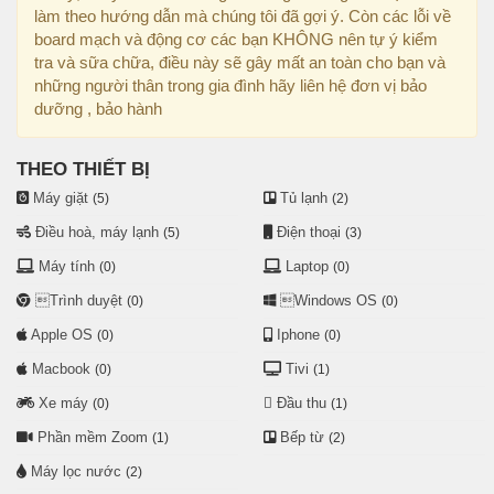
làm theo hướng dẫn mà chúng tôi đã gợi ý. Còn các lỗi về
board mạch và động cơ các bạn KHÔNG nên tự ý kiểm
tra và sữa chữa, điều này sẽ gây mất an toàn cho bạn và
những người thân trong gia đình hãy liên hệ đơn vị bảo
dưỡng , bảo hành
THEO THIẾT BỊ
Máy giặt
Tủ lạnh
(5)
(2)
Điều hoà, máy lạnh
Điện thoại
(5)
(3)
Máy tính
Laptop
(0)
(0)
Trình duyệt
Windows OS
(0)
(0)
Apple OS
Iphone
(0)
(0)
Macbook
Tivi
(0)
(1)
Xe máy
Đầu thu
(0)
(1)
Phần mềm Zoom
Bếp từ
(1)
(2)
Máy lọc nước
(2)