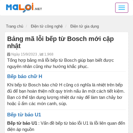
Danh
bạ
mã
Trang chủ
Điện tử công nghệ
Điện tử gia dụng
lỗi
các
Bảng mã lỗi bếp từ Bosch mới cập
thiết
nhật
bị
điện
Ngày 15/9/2023 ,
1,968
tử,
Tổng hợp bảng mã lỗi bếp từ Bosch giúp bạn biết được
mã
nguyên nhân cũng như hướng khắc phục.
lỗi
Bếp báo chữ H
các
phần
Khi bếp từ Bosch báo chữ H cũng có nghĩa là nhiệt trên bếp
mềm
đủ để bạn hoàn thiện nốt quy trình nấu ăn một cách tiết kiệm.
ứng
Bạn có thể tận dụng lượng nhiệt dư này để làm tan chảy bơ
dụng
hoặc ủ ấm các món canh, súp.
Bếp từ báo U1
Bếp từ báo U1
: Vấn đề bếp từ báo lỗi U1 là lỗi liên quan đến
điện áp nguồn